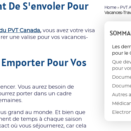
nt De S'envoler Pour
Home
»
PVT 
Vacances-Trav
 du PVT Canada
,
vous avez votre visa
SOMMA
arer une valise pour vos vacances-
Les dern
pour le
 Emporter Pour Vos
Que dev
pour vo
Documen
Docume
ncer. Vous aurez besoin de
urrez porter dans un cadre
Autres 
semaines.
Médicame
us grand au monde. Et bien que
Electron
ement de temps à chaque saison
 exact où vous séjournerez, car cela