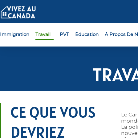
Immigration
Travail
PVT
Éducation
À Propos De N
TRAV
CE QUE VOUS
Le Can
monde 
La pol
DEVRIEZ
nouvea