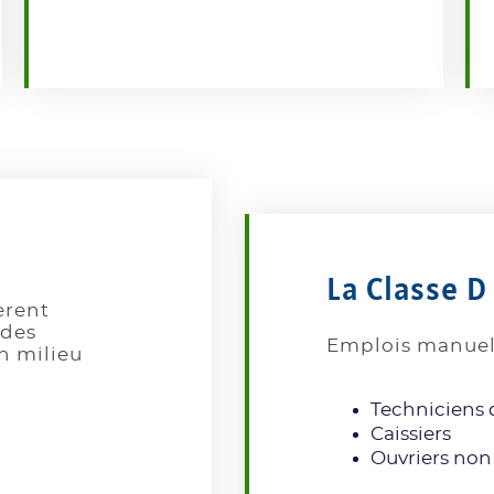
La Classe D
èrent
udes
Emplois manuels
n milieu
Techniciens 
Caissiers
Ouvriers non 