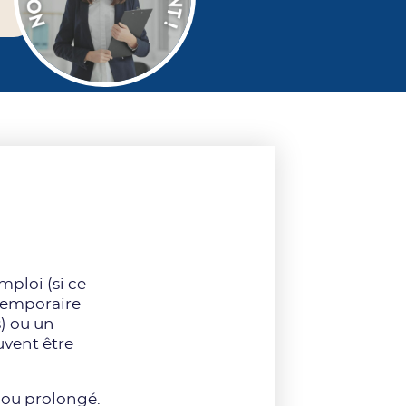
ploi (si ce
 temporaire
) ou un
uvent être
 ou prolongé.