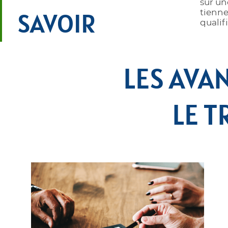
sûr un
tienne
SAVOIR
qualif
LES AVA
LE T