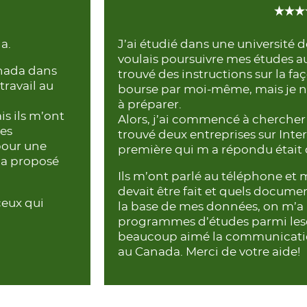
a.
J’ai étudié dans une université 
voulais poursuivre mes études au 
anada dans
trouvé des instructions sur la f
travail au
bourse par moi-même, mais je n
à préparer.
is ils m’ont
Alors, j’ai commencé à chercher 
mes
trouvé deux entreprises sur Intern
pour une
première qui m a répondu était 
m’a proposé
Ils m’ont parlé au téléphone et 
devait être fait et quels docume
ceux qui
la base de mes données, on m’a 
programmes d’études parmi lesque
beaucoup aimé la communication
au Canada. Merci de votre aide!