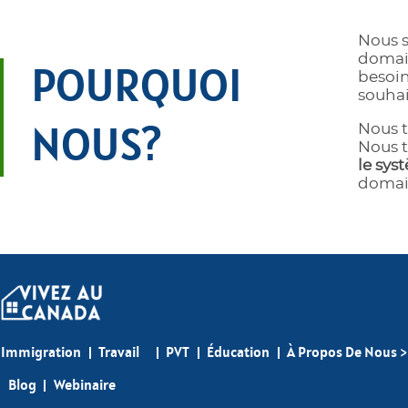
Nous s
domain
POURQUOI
besoin
souhai
Nous t
NOUS?
Nous t
le sys
domai
Immigration
Travail
PVT
Éducation
À Propos De Nous >
Blog
Webinaire