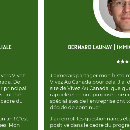
LIALE
BERNARD LAUNAY | IMMI
vers Vivez
J’aimerais partager mon histoir
nada. De
Vivez Au Canada pour cela. J’ai 
 principal,
site de Vivez Au Canada, quelques
s ont été
rappelé et m’ont proposé une co
e cadre du
spécialistes de l’entreprise ont t
décidé de continuer.
 an ! C’est
J’ai rempli les questionnaires et 
ues. Mon
positive dans le cadre du progr