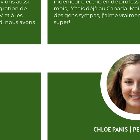
avions aussi
ingénieur électricien de profes
gration de
mois, j’étais déjà au Canada. Mai
 et à les
des gens sympas, j’aime vraiment
d, nous avons
super!
CHLOE PANIS | P