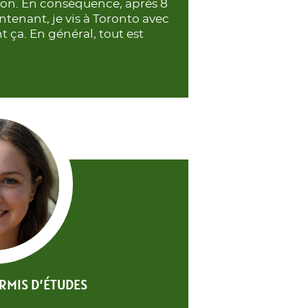
sion. En conséquence, après 8
ntenant, je vis à Toronto avec
 ça. En général, tout est
ERMIS D’ÉTUDES