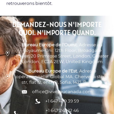
retrouverons bientôt.
DEMANDEZ-NOUS N'IMPORTE
QUOI. N'IMPORTE QUAND.
Bureau Europe de l'Ouest.
Adresse au
Royaume-Uni: 12th Floor, Broadgate
Tower, 20 Primrose Street, London, Greater
London, EC2A 2EW, United Kingdom
Bureau Europe de l'Est.
Adresse
opérationnelle: Global MA. Chervena stena
str, flat 12, entr. B, Sofia, 1421, Bulgaria.
office@vivezaucanada.com
+1 647 479 39 59
+1 647 243 12 46