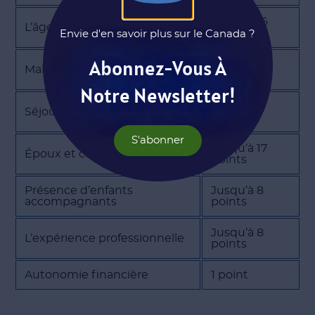
Jusqu’à 16
L’âge
points
Envie d'en savoir plus sur le Canada ?
Jusqu’à 22
Abonnez-Vous À
Maîtrise de la langue
points
Notre Newsletter!
Jusqu’à 8
Séjour et famille au Québec
points
S'abonner
Jusqu’à 17
Époux et conjoint de fait
points
Présence d’enfants
Jusqu’à 8
accompagnants
points
Jusqu’à 8
L’expérience professionnelle
points
Autonomie financière
1 point