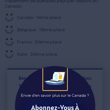
classement de quelques pays par rapport au
Canada :
Canada : 11ème place
Belgique : 19ème place
France : 20ème place
Italie : 30ème place
Besoin D'aide Pour Décider Si Vous
Travaillez Et Vivez En Europe Ou Au
Canada ?
Envie d'en savoir plus sur le Canada ?
Abonnez-Vous À