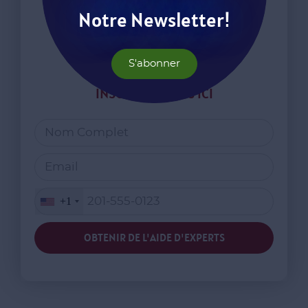
Notre Newsletter!
S'abonner
INSCRIVEZ-VOUS ICI
+1
OBTENIR DE L'AIDE D'EXPERTS