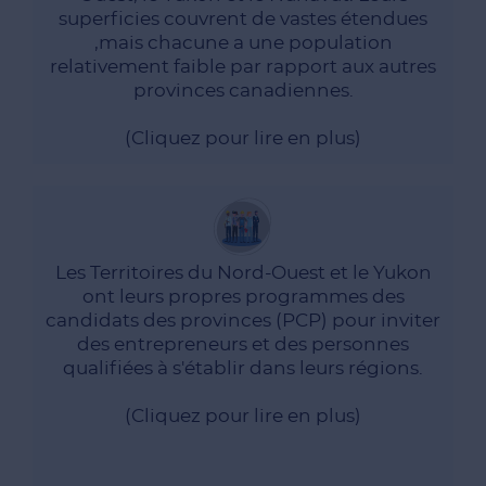
Territoires du Nord-Ouest et le Programme des
superficies couvrent de vastes étendues
De plus, le Programme des candidats des
,mais chacune a une population
quelle partie du Canada, y compris les territoires.
relativement faible par rapport aux autres
Express, vous pouvez immigrer dans n'importe
provinces canadiennes.
Dans le cadre du programme fédéral Entrée
(Cliquez pour lire en plus)
Canada.
estimates to help you prepare for your career in
occupations, NOC codes and median wage
Les Territoires du Nord-Ouest et le Yukon
cities with the most job prospects, in-demand
ont leurs propres programmes des
Canada's territories, including key industries,
candidats des provinces (PCP) pour inviter
provides an overview of the labor market in
des entrepreneurs et des personnes
traditionnelles et émergentes. This resource
qualifiées à s'établir dans leurs régions.
requises pour les emplois dans les industries
nouveaux arrivants possédant les compétences
(Cliquez pour lire en plus)
marché du travail, ces territoires accueillent de
Pour répondre aux demandes croissantes de leur