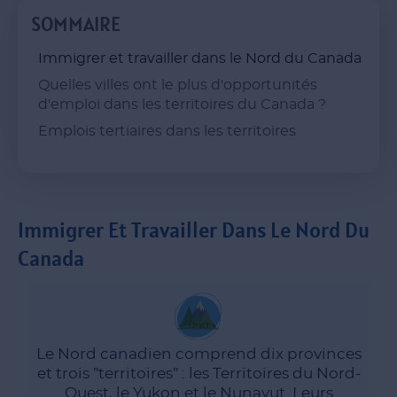
SOMMAIRE
Immigrer et travailler dans le Nord du Canada
Quelles villes ont le plus d'opportunités
d'emploi dans les territoires du Canada ?
Emplois tertiaires dans les territoires
Immigrer Et Travailler Dans Le Nord Du
Canada
territoires.
s'établir de façon permanente dans ces
Le Nord canadien comprend dix provinces
qualifiés et aux entrepreneurs de travailler et de
et trois ”territoires” : les Territoires du Nord-
candidats du Yukon permettent aux travailleurs
Ouest, le Yukon et le Nunavut. Leurs